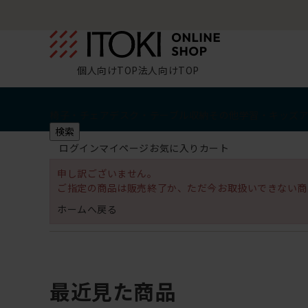
個人向けTOP
法人向けTOP
椅子・チェア
デスク・テーブル
収納
その他
学習・キッズ
検索
ログイン
マイページ
お気に入り
カート
申し訳ございません。
ご指定の商品は販売終了か、ただ今お取扱いできない商
ホームへ戻る
最近見た商品