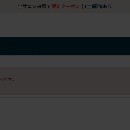
坐サロン来場で
限定クーポン
｜
(土)開催あり
アイテム
アウトレット
品です。