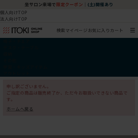
坐サロン来場で
限定クーポン
｜
(土)開催あり
個人向けTOP
法人向けTOP
検索
マイページ
お気に入り
カート
椅子・チェア
デスク・テーブル
収納
その他
学習・キッズアイテム
アウトレット
申し訳ございません。
ご指定の商品は販売終了か、ただ今お取扱いできない商品で
す。
ホームへ戻る