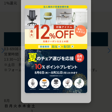
1%還元
お問い合わせ
フォームからのお問い合わせ
03-6908-8370
営業時間
13:30～17:00
※土日 祝日は休み
※フォームでのお問い合わせは24時間対応しております。
配送・お問い合わせ営業日
8
月
日
月
火
水
木
金
土
1