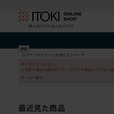
個人向けTOP
法人向けTOP
椅子・チェア
デスク・テーブル
収納
その他
学習・キッズ
検索
ログイン
マイページ
お気に入り
カート
申し訳ございません。
ご指定の商品は販売終了か、ただ今お取扱いできない商
ホームへ戻る
最近見た商品