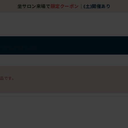
坐サロン来場で
限定クーポン
｜
(土)開催あり
アイテム
アウトレット
品です。