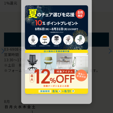
1%還元
お問い合わせ
フォームからのお問い合わせ
03-6908-8370
営業時間
13:30～17:00
※土日 祝日は休み
※フォームでのお問い合わせは24時間対応しております。
配送・お問い合わせ営業日
8
月
日
月
火
水
木
金
土
1