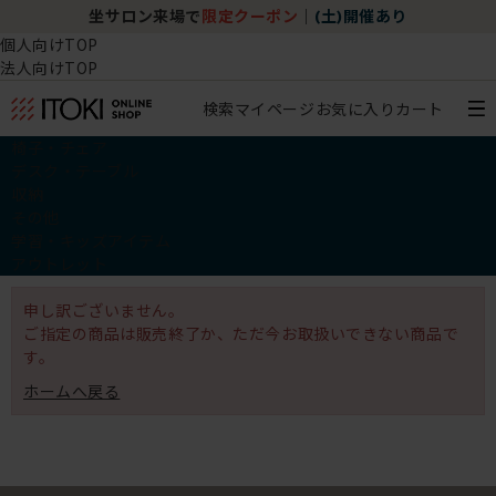
坐サロン来場で
限定クーポン
｜
(土)開催あり
個人向けTOP
法人向けTOP
検索
マイページ
お気に入り
カート
椅子・チェア
デスク・テーブル
収納
その他
学習・キッズアイテム
アウトレット
申し訳ございません。
ご指定の商品は販売終了か、ただ今お取扱いできない商品で
す。
ホームへ戻る