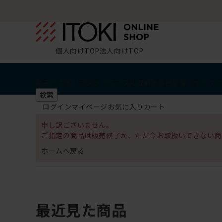
個人向けTOP
法人向けTOP
椅子・チェア
デスク・テーブル
収納
その他
学習・キッズ
検索
ログイン
マイページ
お気に入り
カート
申し訳ございません。
ご指定の商品は販売終了か、ただ今お取扱いできない商
ホームへ戻る
最近見た商品