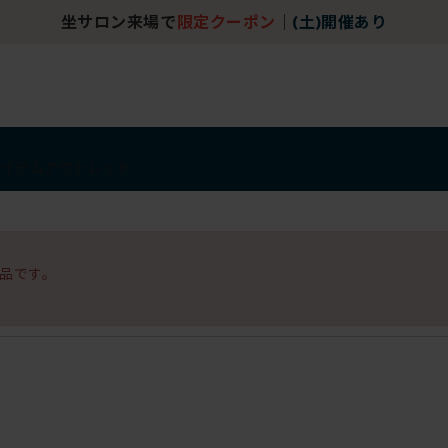
坐サロン来場で
限定クーポン
｜
(土)開催あり
アイテム
アウトレット
品です。