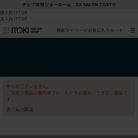
チェア体験ショールーム｜ZA SALON TOKYO
個人向けTOP
法人向けTOP
検索
マイページ
お気に入り
カート
椅子・チェア
デスク・テーブル
収納
その他
学習・キッズアイテム
アウトレット
申し訳ございません。
ご指定の商品は販売終了か、ただ今お取扱いできない商品で
す。
ホームへ戻る