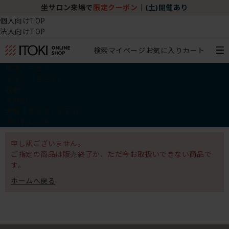
坐サロン来場で
限定クーポン
｜
(土)開催あり
個人向けTOP
法人向けTOP
検索
マイページ
お気に入り
カート
椅子・チェア
デスク・テーブル
収納
その他
学習・キッズアイテム
アウトレット
申し訳ございません。
ご指定の商品は販売終了か、ただ今お取扱いできない商品で
す。
ホームへ戻る