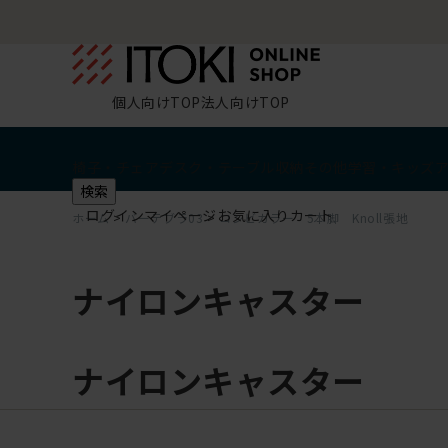
個人向けTOP
法人向けTOP
椅子・チェア
デスク・テーブル
収納
その他
学習・キッズ
検索
ログイン
マイページ
お気に入り
カート
ホーム
>
バーテブラ03
>
コンビカラー 5本脚 Knoll張地
ナイロンキャスター
ナイロンキャスター