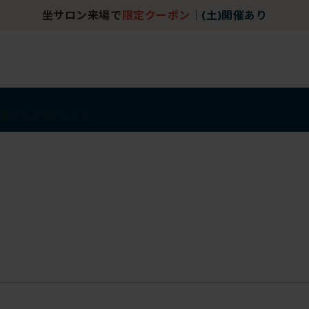
坐サロン来場で
限定クーポン
｜
(土)開催あり
アイテム
アウトレット