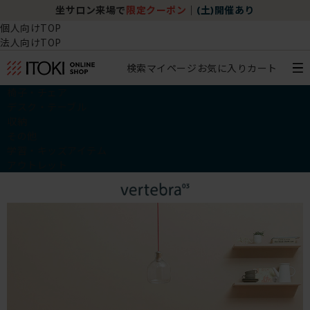
土)開催あり
チェア体験ショールーム｜ZA SALON T
個人向けTOP
法人向けTOP
検索
マイページ
お気に入り
カート
椅子・チェア
デスク・テーブル
収納
その他
学習・キッズアイテム
アウトレット