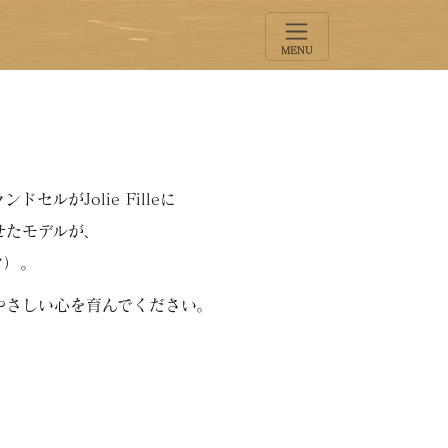
MENU
ルがJolie Filleに
せたモデルが、
ック）。
やさしい心を育んでください。