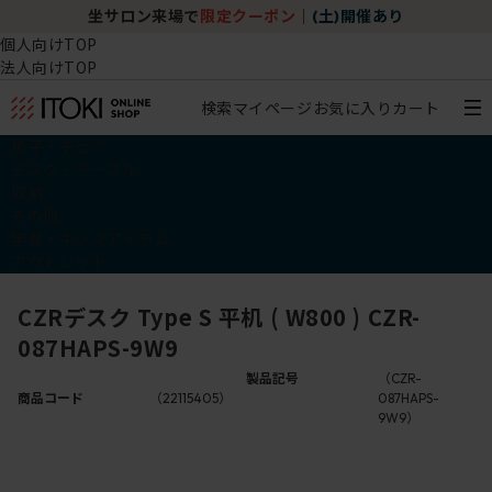
坐サロン来場で
限定クーポン
｜
(土)開催あり
個人向けTOP
法人向けTOP
検索
マイページ
お気に入り
カート
椅子・チェア
デスク・テーブル
収納
その他
学習・キッズアイテム
アウトレット
CZRデスク Type S 平机 ( W800 ) CZR-
087HAPS-9W9
製品記号
（CZR-
商品コード
（22115405）
087HAPS-
9W9）