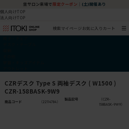
坐サロン来場で
限定クーポン
｜
(土)開催あり
個人向けTOP
法人向けTOP
検索
マイページ
お気に入り
カート
椅子・チェア
デスク・テーブル
収納
その他
学習・キッズアイテム
アウトレット
CZRデスク Type S 両袖デスク ( W1500 )
CZR-158BASK-9W9
製品記号
（CZR-
商品コード
（22114784）
158BASK-9W9）