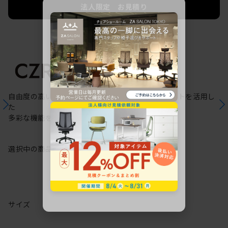
法人限定 お見積り
ご希望に応じて承ります。
自由度の高いケーブリング機能と配線ダクトスリットを活用し
た
多彩な機能を備えた次世代のスタンダードデスク
選択中の商品情報
保証
注意事項
サイズ