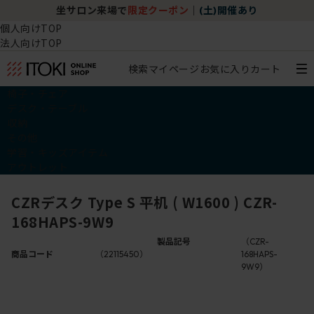
坐サロン来場で
限定クーポン
｜
(土)開催あり
個人向けTOP
法人向けTOP
検索
マイページ
お気に入り
カート
椅子・チェア
デスク・テーブル
収納
その他
学習・キッズアイテム
アウトレット
CZRデスク Type S 平机 ( W1600 ) CZR-
168HAPS-9W9
製品記号
（CZR-
商品コード
（22115450）
168HAPS-
9W9）