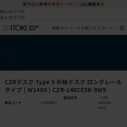
坐サロン来場で
限定クーポン
｜
(土)開催あり
個人向けTOP
法人向けTOP
検索
マイページ
お気に入り
カート
椅子・チェア
デスク・テーブル
収納
その他
学習・キッズアイテム
アウトレット
CZRデスク Type S 片袖デスク ロングレール
タイプ ( W1400 ) CZR-148CESK-9W9
製品記号
（CZR-
商品コード
（22115180）
148CESK-
9W9）