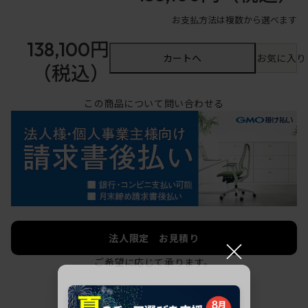
お支払方法は複数から選べます
138,100円
カートへ
お気に入り
（税込）
この商品について問い合わせる
法人限定 お見積り
×
ご希望に応じて承ります。