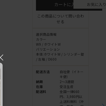
カートに入れる
お気に入
この商品について問い合わ
せる
選択商品情報
カラー
W9 / ホワイトW
バリエーション
×
本体:ホワイトW / シリンダー錠
/ 左袖 / D600
配送方法
自社便（イトー
キ便）
納期
2～3週間
在庫
受注生産
配送料
全国一律660
円、3,980円以
上送料無料（沖