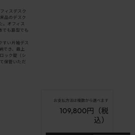
オフィスデスク
従来品のデスク
した。オフィス
体でも島型でも
やすい片袖デス
納でき、最上
ロック錠（シ
て保管いただ
お支払方法は複数から選べます
109,800円
（税
込）