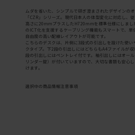
ムダを省いた、シンプルで研ぎ澄まされたデザインの
「CZR」シリーズ。現代日本人の体型変化に対応し、
高さに20mmプラスしたH720mmを標準仕様にしま
のICT化を支援するケーブリング機能もスマートで、単
自由度の高い配線レイアウトが可能です。
こちらのデスクは、片側に3段式の引出しを設けた使い
クタイプ。下2段の引出しにはどちらもA4ファイルが収
段の引出しにはペントレイ付です。袖引出しにはオール
リンダー錠）が付いていますので、大切な書類も安心し
けます。
選択中の商品情報
注意事項