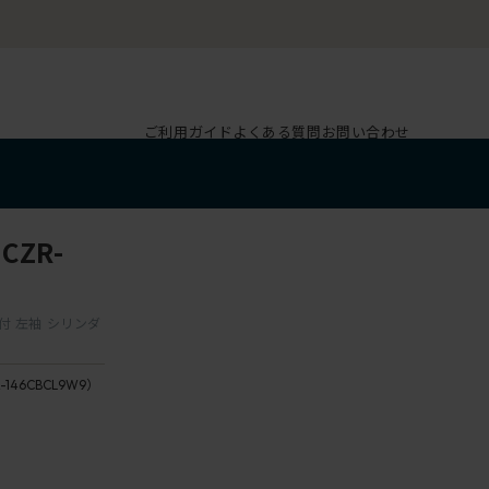
ご利用ガイド
よくある質問
お問い合わせ
CZR-
し付 左袖 シリンダ
-146CBCL9W9）