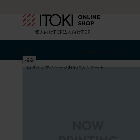
個人向けTOP
法人向けTOP
椅子・チェア
デスク・テーブル
収納
その他
学習・キッズ
検索
ログイン
マイページ
お気に入り
カート