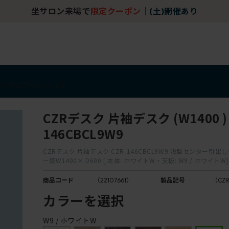
坐サロン来場で
限定クーポン
｜
(土)開催あり
アイテム
アウトレット
CZRデスク 片袖デスク (W1400 ) 
146CBCL9W9
CZRデスク 片袖デスク CZR-146CBCL9W9 浅型センター引出
ー錠W1400× D600 [ 本体: ホワイトW・天板: W9 / ホワイトW]
商品コード
（22107661）
製品記号
（CZR
カラーを選択
W9 / ホワイトW