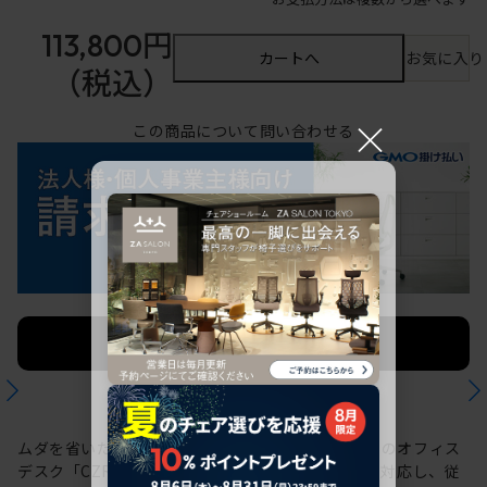
113,800円
カートへ
お気に入り
（税込）
×
この商品について問い合わせる
法人限定 お見積り
ご希望に応じて承ります。
ムダを省いた、シンプルで研ぎ澄まされたデザインのオフィス
デスク「CZR」シリーズ。現代日本人の体型変化に対応し、従