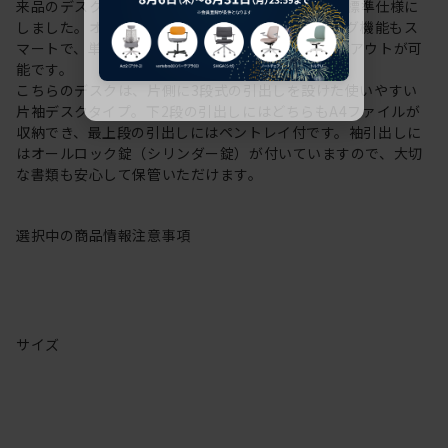
来品のデスク高さに20mmプラスしたH720mmを標準仕様に
しました。オフィスのICT化を支援するケーブリング機能もス
マートで、単体でも島型でも自由度の高い配線レイアウトが可
能です。
こちらのデスクは、片側に3段式の引出しを設けた使いやすい
片袖デスクタイプ。下2段の引出しにはどちらもA4ファイルが
収納でき、最上段の引出しにはペントレイ付です。袖引出しに
はオールロック錠（シリンダー錠）が付いていますので、大切
な書類も安心して保管いただけます。
選択中の商品情報
注意事項
サイズ