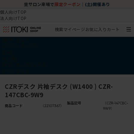
坐サロン来場で
限定クーポン
｜
(土)開催あり
個人向けTOP
法人向けTOP
検索
マイページ
お気に入り
カート
椅子・チェア
デスク・テーブル
収納
その他
学習・キッズアイテム
アウトレット
CZRデスク 片袖デスク (W1400 ) CZR-
147CBC-9W9
製品記号
（CZR-147CBC-
商品コード
（22107367）
9W9）